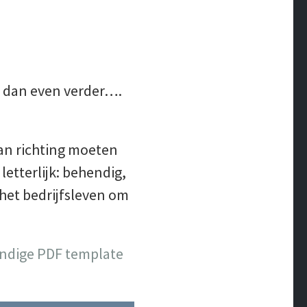
s dan even verder….
an richting moeten
etterlijk: behendig,
n het bedrijfsleven om
handige PDF template