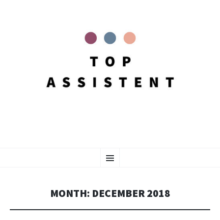
SKIP
Menu
TO
CONTENT
MONTH:
DECEMBER 2018