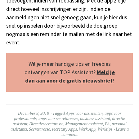
toevoegen, indien van toepassing. Met de app zie je
direct hoeveel inschrijvingen er zijn. Indien de
aanmeldingen niet snel genoeg gaan, kun je hier dus
snel op inspelen door bijvoorbeeld de doelgroep
nogmaals een reminder te mailen met de link naar het
event.
Wil je meer handige tips en freebies
ontvangen van TOP Assistent?
Meld je
dan aan voor de gratis nieuwsbrief!
December 8, 2018
Tagged
Apps voor assistenten
,
apps voor
professionals
,
apps voor secretaresses
,
business assistant
,
directie
assistent
,
Directiesecretaresse
,
Management assistent
,
PA
,
personal
assistants
,
Secretaresse
,
secretary Apps
,
Werk App
,
Werktips
Leave a
comment