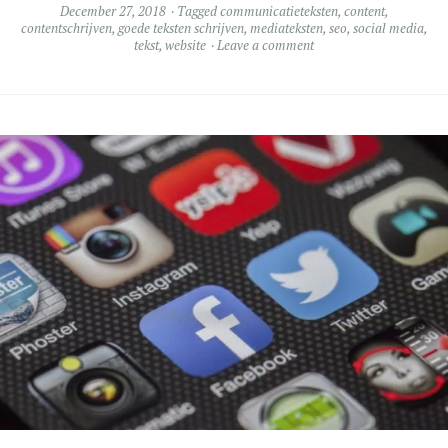
December 27, 2018
Tagged
communicatieteksten
,
content
,
contentschrijven
,
goede teksten schrijven
,
mediateksten
,
seo
,
social media
,
tekst
,
website
Leave a comment