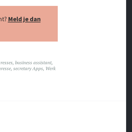
nt?
Meld je dan
aresses
,
business assistant
,
aresse
,
secretary Apps
,
Werk