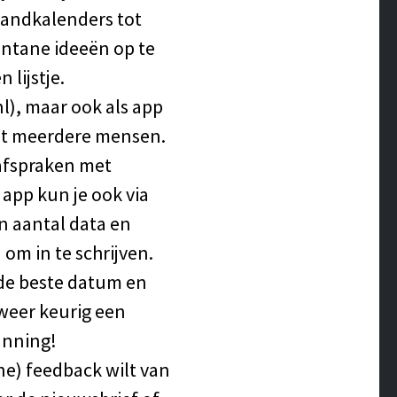
aandkalenders tot
pontane ideeën op te
 lijstje.
l), maar ook als app
met meerdere mensen.
 afspraken met
 app kun je ook via
n aantal data en
 om in te schrijven.
 de beste datum en
 weer keurig een
anning!
ne) feedback wilt van