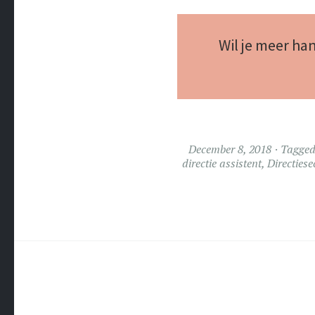
Wil je meer ha
December 8, 2018
Tagge
directie assistent
,
Directiese