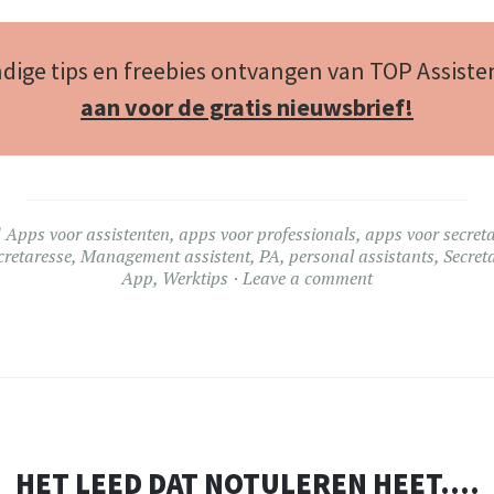
ndige tips en freebies ontvangen van TOP Assiste
aan voor de gratis nieuwsbrief!
d
Apps voor assistenten
,
apps voor professionals
,
apps voor secret
cretaresse
,
Management assistent
,
PA
,
personal assistants
,
Secret
App
,
Werktips
Leave a comment
HET LEED DAT NOTULEREN HEET….