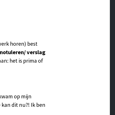
werk horen) best
notuleren/ verslag
aan: het is prima of
k kwam op mijn
 kan dit nu?! Ik ben