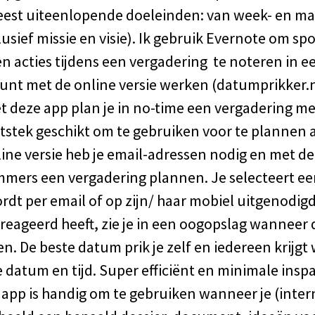
eest uiteenlopende doeleinden: van week- en m
usief missie en visie). Ik gebruik Evernote om s
n acties tijdens een vergadering te noteren in een
 kunt met de online versie werken (datumprikker.n
t deze app plan je in no-time een vergadering 
uitstek geschikt om te gebruiken voor te plannen
ine versie heb je email-adressen nodig en met de
ers een vergadering plannen. Je selecteert ee
rdt per email of op zijn/ haar mobiel uitgenodigd
eageerd heeft, zie je in een oogopslag wanneer
en. De beste datum prik je zelf en iedereen krijgt
 datum en tijd. Super efficiënt en minimale insp
e app is handig om te gebruiken wanneer je (inter