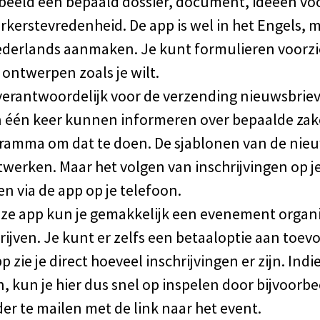
orbeeld een bepaald dossier, document, ideeën vo
erstevredenheid. De app is wel in het Engels, m
ederlands aanmaken. Je kunt formulieren voorz
ontwerpen zoals je wilt.
j verantwoordelijk voor de verzending nieuwsbriev
n één keer kunnen informeren over bepaalde zak
ramma om dat te doen. De sjablonen van de nieu
twerken. Maar het volgen van inschrijvingen op je
en via de app op je telefoon.
eze app kun je gemakkelijk een evenement orga
ijven. Je kunt er zelfs een betaaloptie aan toev
p zie je direct hoeveel inschrijvingen er zijn. In
, kun je hier dus snel op inspelen door bijvoorb
r te mailen met de link naar het event.