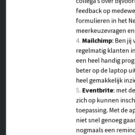
collega’s over bijvo
feedback op medewerk
formulieren in het N
meerkeuzevragen en 
Mailchimp
: Ben ji
regelmatig klanten i
een heel handig prog
beter op de laptop ui
heel gemakkelijk inzi
Eventbrite
: met d
zich op kunnen inschr
toepassing. Met de ap
niet snel genoeg gaan
nogmaals een reminde